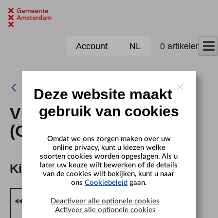
Naar hoofdinhoud
Account
NL
0 artikelen
Deze website maakt
gebruik van cookies
Vleermuizenexcursie
(Onzichtbare Zichtbaar)
Omdat we ons zorgen maken over uw
online privacy, kunt u kiezen welke
soorten cookies worden opgeslagen. Als u
later uw keuze wilt bewerken of de details
Kies een datum
van de cookies wilt bekijken, kunt u naar
ons
Cookiebeleid
gaan.
Deactiveer alle optionele cookies
augustus 2026
Activeer alle optionele cookies