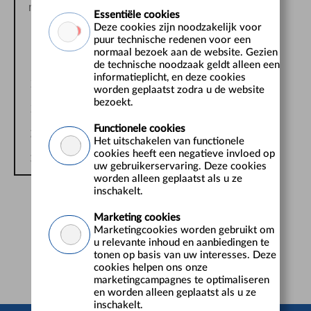
m
d
w
d
v
z
z
Essentiële cookies
Deze cookies zijn noodzakelijk voor
1
2
puur technische redenen voor een
normaal bezoek aan de website. Gezien
3
4
5
6
7
8
9
de technische noodzaak geldt alleen een
informatieplicht, en deze cookies
10
11
12
13
14
15
16
worden geplaatst zodra u de website
bezoekt.
17
18
19
20
21
22
23
Functionele cookies
24
25
26
27
28
29
30
Het uitschakelen van functionele
cookies heeft een negatieve invloed op
31
uw gebruikerservaring. Deze cookies
worden alleen geplaatst als u ze
inschakelt.
Marketing cookies
Marketingcookies worden gebruikt om
u relevante inhoud en aanbiedingen te
tonen op basis van uw interesses. Deze
cookies helpen ons onze
marketingcampagnes te optimaliseren
en worden alleen geplaatst als u ze
inschakelt.